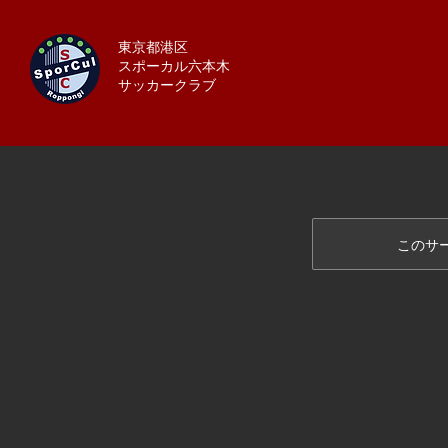
​​東京都港区
​スポーカル
六本木
​サッカークラブ
このサ